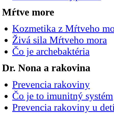
Mŕtve more
Kozmetika z Mŕtveho mo
Živá sila Mŕtveho mora
Čo je archebaktéria
Dr. Nona a rakovina
Prevencia rakoviny
Čo je to imunitný systém
Prevencia rakoviny u det