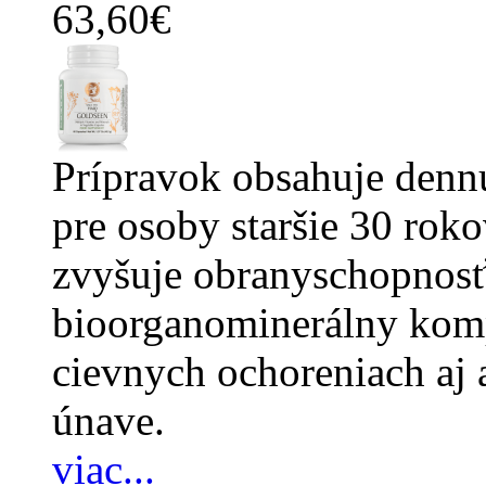
63,60€
Prípravok obsahuje denn
pre osoby staršie 30 roko
zvyšuje obranyschopnos
bioorganominerálny komp
cievnych ochoreniach aj 
únave.
viac...