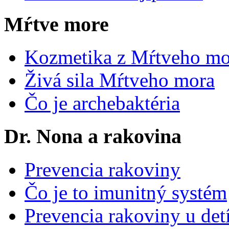
Mŕtve more
Kozmetika z Mŕtveho mo
Živá sila Mŕtveho mora
Čo je archebaktéria
Dr. Nona a rakovina
Prevencia rakoviny
Čo je to imunitný systém
Prevencia rakoviny u det